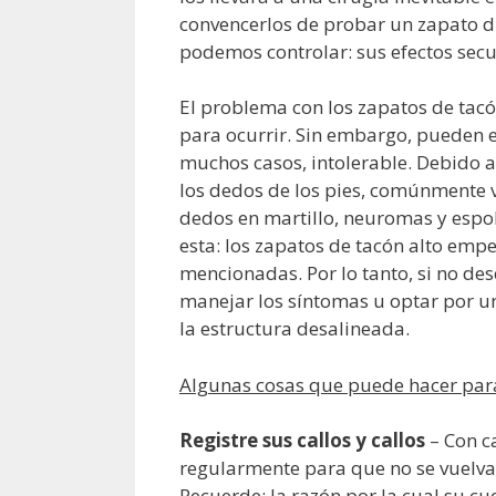
convencerlos de probar un zapato di
podemos controlar: sus efectos sec
El problema con los zapatos de tac
para ocurrir. Sin embargo, pueden 
muchos casos, intolerable. Debido a 
los dedos de los pies, comúnmente v
dedos en martillo, neuromas y espolo
esta: los zapatos de tacón alto emp
mencionadas. Por lo tanto, si no de
manejar los síntomas u optar por u
la estructura desalineada.
Algunas cosas que puede hacer par
Registre sus callos y callos
– Con ca
regularmente para que no se vuelvan
Recuerde: la razón por la cual su cu