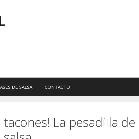
L
ASES DE SALSA
CONTACTO
s tacones! La pesadilla de
 salsa