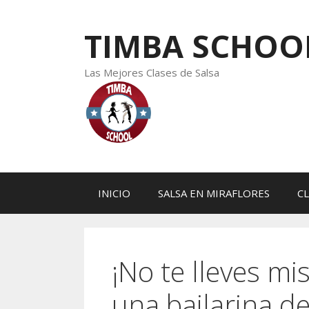
Saltar
al
TIMBA SCHOO
contenido
Las Mejores Clases de Salsa
INICIO
SALSA EN MIRAFLORES
CL
¡No te lleves mi
una bailarina de