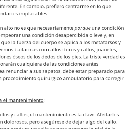
ferente. En cambio, prefiero centrarme en lo que
undarios implacables.
ón alto no es que necesariamente
porque
una condición
empeorar una condición desapercibida o leve y, en
que la fuerza del cuerpo se aplica a los metatarsos y
emos bailarinas con callos duros y callos, juanetes,
nes óseos de los dedos de los pies. La triste verdad es
eorarán cualquiera de las condiciones antes
sea renunciar a sus zapatos, debe estar preparado para
n procedimiento quirúrgico ambulatorio para corregir
a el mantenimiento
:
llos y callos, el mantenimiento es la clave. Afeitarlos
 dolorosos, pero asegúrese de dejar algo del callo.
erpo produce un callo es para proteger la piel de la